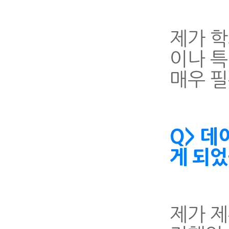
제가 학
이나 특
매우 
Q> 데
게 되
제가 제