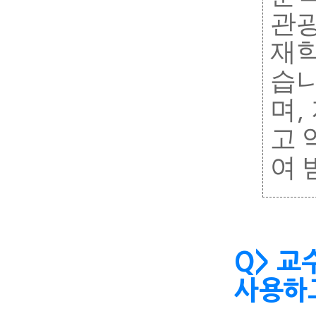
관
재학
습
며
,
고 
여
Q> 교
사용하