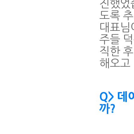
진했었
도록 추
대표님이
주들 덕
직한 후
해오고
Q> 데
까?