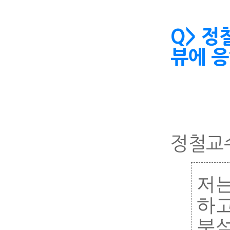
Q> 정
뷰에 
정철교
저
하
분석