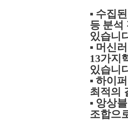
▪ 수집
등 분석
있습니
▪
머신
13
가지핵
있습니
▪
하이퍼
최적의 
▪
앙상블
조합으로